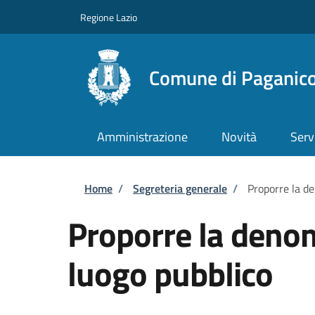
Salta al contenuto principale
Skip to footer content
Regione Lazio
Comune di Paganico
Amministrazione
Novità
Serv
Briciole di pane
Home
/
Segreteria generale
/
Proporre la d
Proporre la deno
luogo pubblico