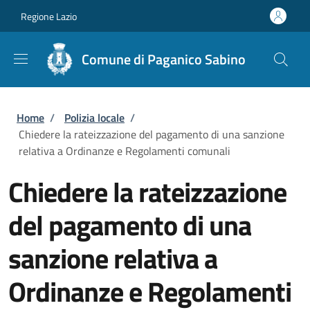
Salta al contenuto principale
Skip to footer content
Regione Lazio
Comune di Paganico Sabino
Briciole di pane
Home
/
Polizia locale
/
Chiedere la rateizzazione del pagamento di una sanzione
relativa a Ordinanze e Regolamenti comunali
Chiedere la rateizzazione
del pagamento di una
sanzione relativa a
Ordinanze e Regolamenti