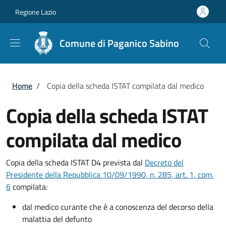
Salta al contenuto principale
Skip to footer content
Regione Lazio
Comune di Paganico Sabino
Briciole di pane
Home
/
Copia della scheda ISTAT compilata dal medico
Copia della scheda ISTAT
compilata dal medico
Copia della scheda ISTAT D4 prevista dal
Decreto del
Presidente della Repubblica 10/09/1990, n. 285, art. 1, com.
6
compilata:
dal medico curante che è a conoscenza del decorso della
malattia del defunto