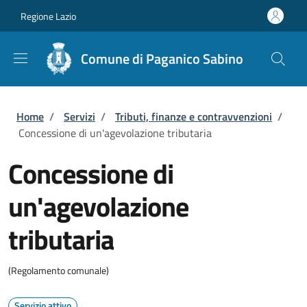
Salta al contenuto principale
Skip to footer content
Regione Lazio
Comune di Paganico Sabino
Briciole di pane
Home
/
Servizi
/
Tributi, finanze e contravvenzioni
/
Concessione di un'agevolazione tributaria
Concessione di
un'agevolazione
tributaria
(Regolamento comunale)
Servizio attivo