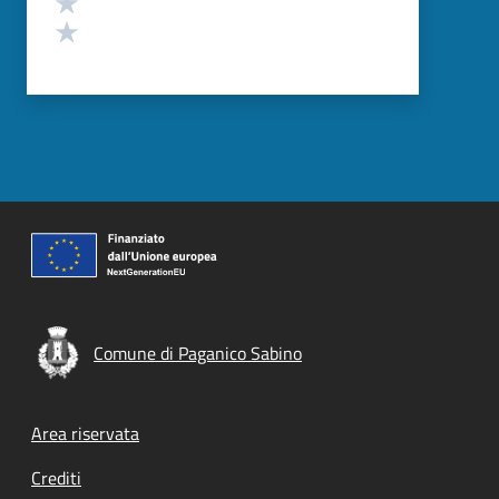
Valuta 2 stelle su 5
Valuta 1 stelle su 5
Comune di Paganico Sabino
Footer menu
Area riservata
Crediti