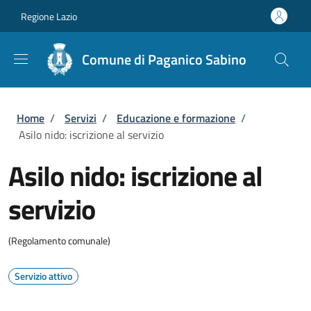
Salta al contenuto principale
Skip to footer content
Regione Lazio
Comune di Paganico Sabino
Briciole di pane
Home
/
Servizi
/
Educazione e formazione
/
Asilo nido: iscrizione al servizio
Asilo nido: iscrizione al
servizio
(Regolamento comunale)
Servizio attivo