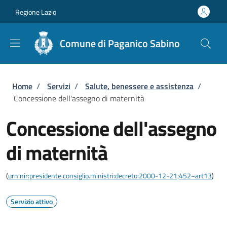
Salta al contenuto principale
Skip to footer content
Regione Lazio
Comune di Paganico Sabino
Briciole di pane
Home
/
Servizi
/
Salute, benessere e assistenza
/
Concessione dell'assegno di maternità
Concessione dell'assegno
di maternità
(
urn:nir:presidente.consiglio.ministri:decreto:2000-12-21;452~art13
)
Servizio attivo