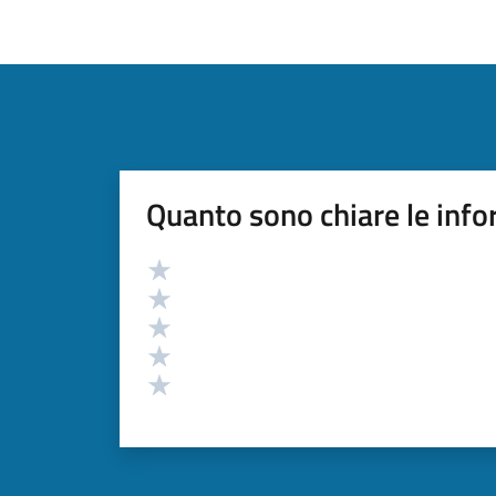
Quanto sono chiare le info
Valutazione
Valuta 5 stelle su 5
Valuta 4 stelle su 5
Valuta 3 stelle su 5
Valuta 2 stelle su 5
Valuta 1 stelle su 5