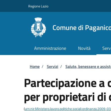
Salta al contenuto principale
Skip to footer content
Regione Lazio
Comune di Paganico
Amministrazione
Novità
Serv
Briciole di pane
Home
/
Servizi
/
Salute, benessere e assis
Partecipazione a 
per proprietari di 
(
urn:nir:Ministero.lavoro.politiche.sociali:ordinanza:2009-