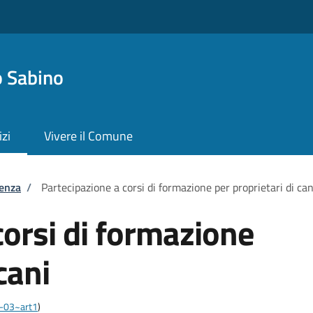
 Sabino
izi
Vivere il Comune
tenza
/
Partecipazione a corsi di formazione per proprietari di can
corsi di formazione
cani
03-03~art1
)