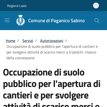
Salta al contenuto principale
Skip to footer content
Regione Lazio
Comune di Paganico Sabino
Briciole di pane
Home
/
Servizi
/
Autorizzazioni
/
Occupazione di suolo pubblico per l'apertura di cantieri e
per svolgere attività di scarico merci e traslochi: rilascio
della concessione
Occupazione di suolo
pubblico per l'apertura di
cantieri e per svolgere
attività di scarico merci e