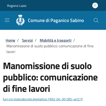
Salta al contenuto principale
Skip to footer content
Regione Lazio
Comune di Paganico Sabino
Briciole di pane
Home
/
Servizi
/
Mobilità e trasporti
/
Manomissione di suolo pubblico: comunicazione di fine
lavori
Manomissione di suolo
pubblico: comunicazione
di fine lavori
(
urn:nir:stato:decreto.legislativo:1992-04-30;285~art21
)