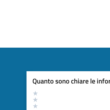
Quanto sono chiare le info
Valutazione
Valuta 5 stelle su 5
Valuta 4 stelle su 5
Valuta 3 stelle su 5