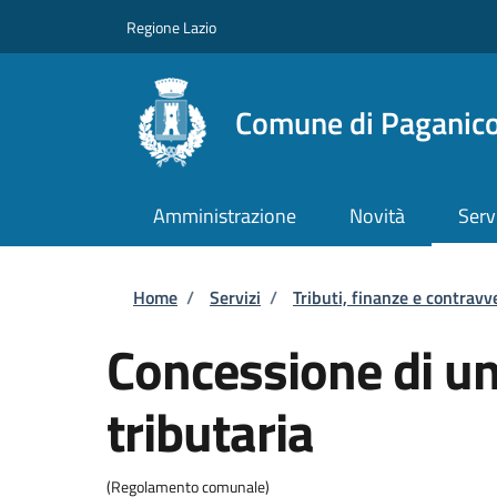
Salta al contenuto principale
Skip to footer content
Regione Lazio
Comune di Paganico
Amministrazione
Novità
Serv
Briciole di pane
Home
/
Servizi
/
Tributi, finanze e contravv
Concessione di u
tributaria
(Regolamento comunale)