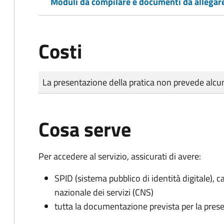
Moduli da compilare e documenti da allegar
Costi
Tipo di pagamento
Importo
La presentazione della pratica non prevede al
Cosa serve
Per accedere al servizio, assicurati di avere:
SPID (sistema pubblico di identità digitale), ca
nazionale dei servizi (CNS)
tutta la documentazione prevista per la prese