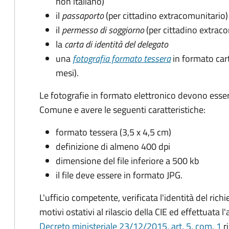
non italiano)
il
passaporto
(per cittadino extracomunitario)
il
permesso di soggiorno
(per cittadino extrac
la
carta di identità del delegato
una
fotografia formato tessera
in formato car
mesi).
Le fotografie in formato elettronico devono esser
Comune e avere le seguenti caratteristiche
:
formato tessera (3,5 x 4,5 cm)
definizione di almeno 400 dpi
dimensione del file inferiore a 500 kb
il file deve essere in formato JPG.
L'ufficio competente, verificata l'identità del rich
motivi ostativi al rilascio della CIE ed effettuata 
Decreto ministeriale 23/12/2015, art. 5, com. 1
ri