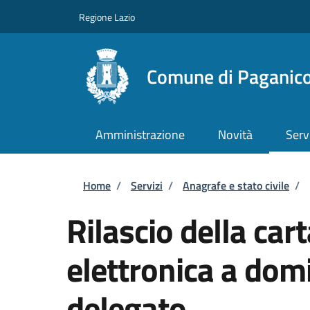
Salta al contenuto principale
Skip to footer content
Regione Lazio
Comune di Paganico
Amministrazione
Novità
Serv
Briciole di pane
Home
/
Servizi
/
Anagrafe e stato civile
/
Rilascio della cart
elettronica a domi
delegato