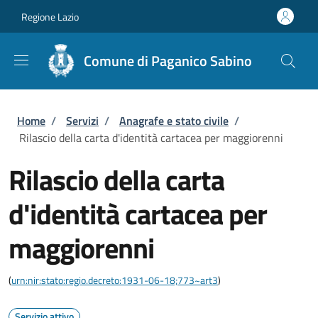
Salta al contenuto principale
Skip to footer content
Regione Lazio
Comune di Paganico Sabino
Briciole di pane
Home
/
Servizi
/
Anagrafe e stato civile
/
Rilascio della carta d'identità cartacea per maggiorenni
Rilascio della carta
d'identità cartacea per
maggiorenni
(
urn:nir:stato:regio.decreto:1931-06-18;773~art3
)
Servizio attivo