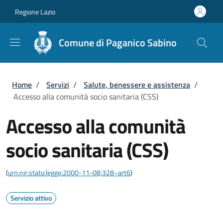
Salta al contenuto principale
Skip to footer content
Regione Lazio
Comune di Paganico Sabino
Briciole di pane
Home
/
Servizi
/
Salute, benessere e assistenza
/
Accesso alla comunità socio sanitaria (CSS)
Accesso alla comunità
socio sanitaria (CSS)
(
urn:nir:stato:legge:2000-11-08;328~art6
)
Servizio attivo