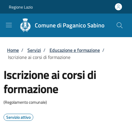
Salta al contenuto principale
Skip to footer content
Regione Lazio
Comune di Paganico Sabino
Briciole di pane
Home
/
Servizi
/
Educazione e formazione
/
Iscrizione ai corsi di formazione
Iscrizione ai corsi di
formazione
(Regolamento comunale)
Servizio attivo