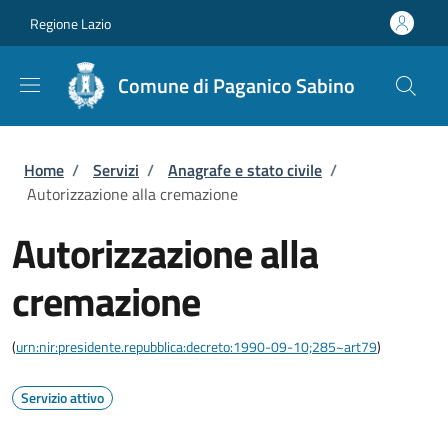
Salta al contenuto principale
Skip to footer content
Regione Lazio
Comune di Paganico Sabino
Briciole di pane
Home
/
Servizi
/
Anagrafe e stato civile
/
Autorizzazione alla cremazione
Autorizzazione alla
cremazione
(
urn:nir:presidente.repubblica:decreto:1990-09-10;285~art79
)
Servizio attivo