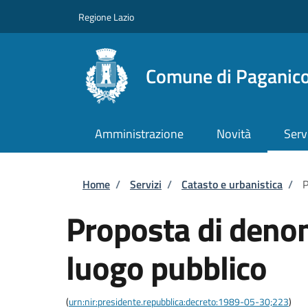
Salta al contenuto principale
Skip to footer content
Regione Lazio
Comune di Paganico
Amministrazione
Novità
Serv
Briciole di pane
Home
/
Servizi
/
Catasto e urbanistica
/
P
Proposta di deno
luogo pubblico
(
urn:nir:presidente.repubblica:decreto:1989-05-30;223
)