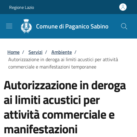
Salta al contenuto principale
Skip to footer content
Regione Lazio
Comune di Paganico Sabino
Briciole di pane
Home
/
Servizi
/
Ambiente
/
Autorizzazione in deroga ai limiti acustici per attività
commerciale e manifestazioni temporanee
Autorizzazione in deroga
ai limiti acustici per
attività commerciale e
manifestazioni