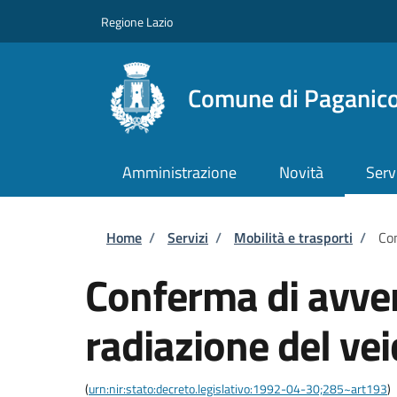
Salta al contenuto principale
Skip to footer content
Regione Lazio
Comune di Paganico
Amministrazione
Novità
Serv
Briciole di pane
Home
/
Servizi
/
Mobilità e trasporti
/
Con
Conferma di avve
radiazione del vei
(
urn:nir:stato:decreto.legislativo:1992-04-30;285~art193
)