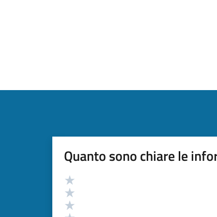
Quanto sono chiare le info
Valutazione
Valuta 5 stelle su 5
Valuta 4 stelle su 5
Valuta 3 stelle su 5
Valuta 2 stelle su 5