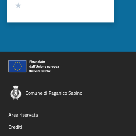
Valuta 1 stelle su 5
Comune di Paganico Sabino
Footer menu
Area riservata
Crediti