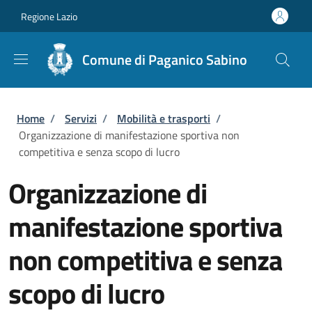
Salta al contenuto principale
Skip to footer content
Regione Lazio
Comune di Paganico Sabino
Briciole di pane
Home
/
Servizi
/
Mobilità e trasporti
/
Organizzazione di manifestazione sportiva non
competitiva e senza scopo di lucro
Organizzazione di
manifestazione sportiva
non competitiva e senza
scopo di lucro