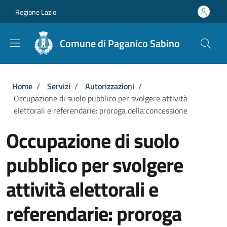
Salta al contenuto principale
Skip to footer content
Regione Lazio
Comune di Paganico Sabino
Briciole di pane
Home
/
Servizi
/
Autorizzazioni
/
Occupazione di suolo pubblico per svolgere attività
elettorali e referendarie: proroga della concessione
Occupazione di suolo
pubblico per svolgere
attività elettorali e
referendarie: proroga