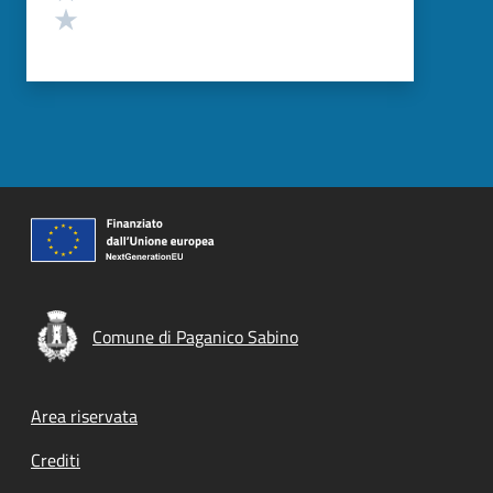
Valuta 1 stelle su 5
Comune di Paganico Sabino
Footer menu
Area riservata
Crediti