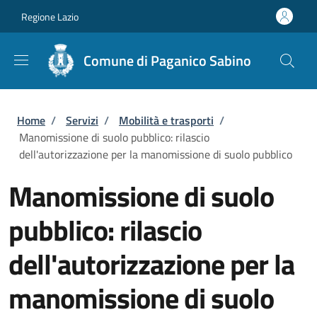
Salta al contenuto principale
Skip to footer content
Regione Lazio
Comune di Paganico Sabino
Briciole di pane
Home
/
Servizi
/
Mobilità e trasporti
/
Manomissione di suolo pubblico: rilascio
dell'autorizzazione per la manomissione di suolo pubblico
Manomissione di suolo
pubblico: rilascio
dell'autorizzazione per la
manomissione di suolo