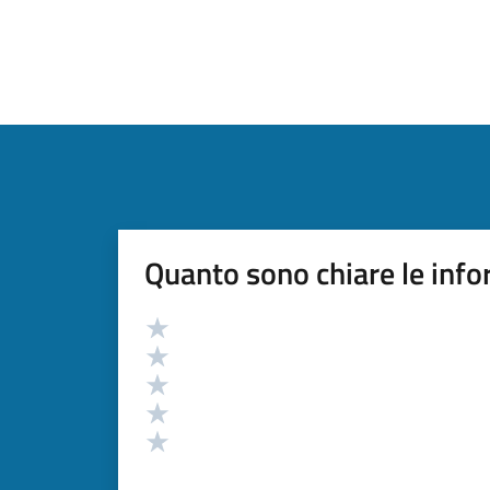
Quanto sono chiare le info
Valutazione
Valuta 5 stelle su 5
Valuta 4 stelle su 5
Valuta 3 stelle su 5
Valuta 2 stelle su 5
Valuta 1 stelle su 5