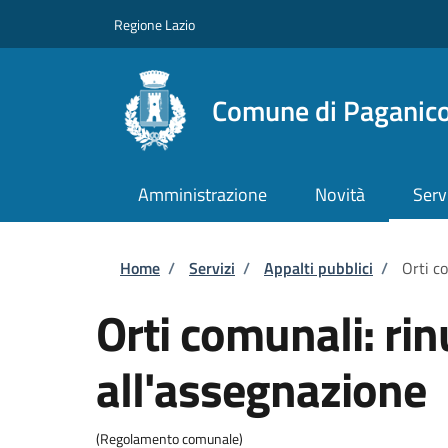
Salta al contenuto principale
Skip to footer content
Regione Lazio
Comune di Paganico
Amministrazione
Novità
Serv
Briciole di pane
Home
/
Servizi
/
Appalti pubblici
/
Orti c
Orti comunali: rin
all'assegnazione
(Regolamento comunale)