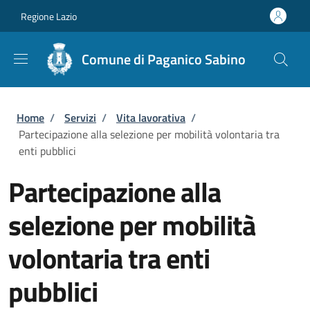
Salta al contenuto principale
Skip to footer content
Regione Lazio
Comune di Paganico Sabino
Briciole di pane
Home
/
Servizi
/
Vita lavorativa
/
Partecipazione alla selezione per mobilità volontaria tra
enti pubblici
Partecipazione alla
selezione per mobilità
volontaria tra enti
pubblici