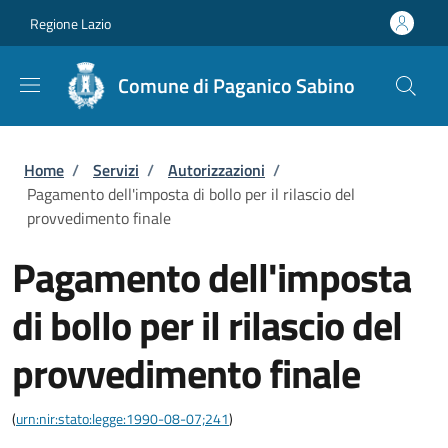
Salta al contenuto principale
Skip to footer content
Regione Lazio
Comune di Paganico Sabino
Briciole di pane
Home
/
Servizi
/
Autorizzazioni
/
Pagamento dell'imposta di bollo per il rilascio del
provvedimento finale
Pagamento dell'imposta
di bollo per il rilascio del
provvedimento finale
(
urn:nir:stato:legge:1990-08-07;241
)