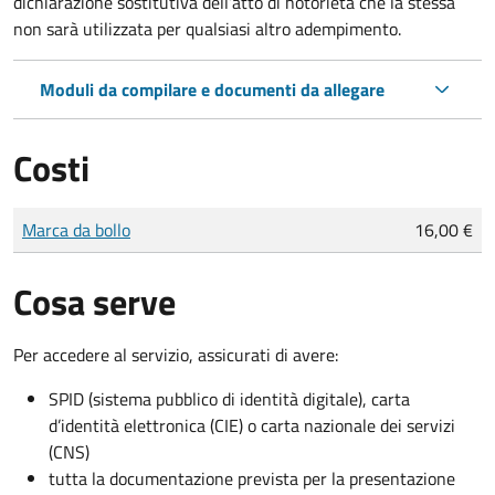
dichiarazione sostitutiva dell’atto di notorietà che la stessa
non sarà utilizzata per qualsiasi altro adempimento.
Moduli da compilare e documenti da allegare
Costi
Tipo di pagamento
Importo
Marca da bollo
16,00 €
Cosa serve
Per accedere al servizio, assicurati di avere:
SPID (sistema pubblico di identità digitale), carta
d’identità elettronica (CIE) o carta nazionale dei servizi
(CNS)
tutta la documentazione prevista per la presentazione