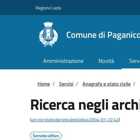
Salta al contenuto principale
Skip to footer content
Regione Lazio
Comune di Paganico
Amministrazione
Novità
Serv
Briciole di pane
Home
/
Servizi
/
Anagrafe e stato civile
/
Ricerca negli archi
(
urn:nir:stato:decreto.legislativo:2004-01-22;42
)
Servizio attivo