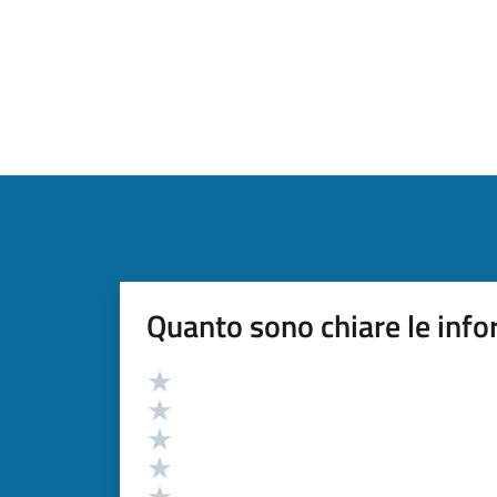
Quanto sono chiare le info
Valutazione
Valuta 5 stelle su 5
Valuta 4 stelle su 5
Valuta 3 stelle su 5
Valuta 2 stelle su 5
Valuta 1 stelle su 5