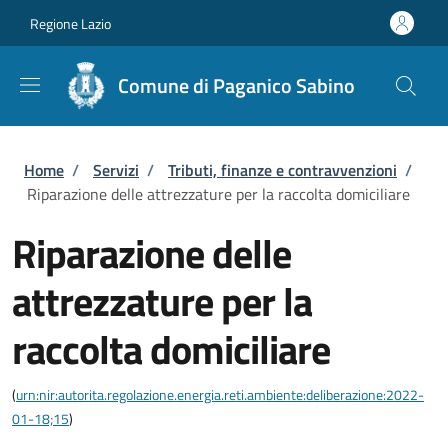
Salta al contenuto principale
Skip to footer content
Regione Lazio
Comune di Paganico Sabino
Briciole di pane
Home
/
Servizi
/
Tributi, finanze e contravvenzioni
/
Riparazione delle attrezzature per la raccolta domiciliare
Riparazione delle
attrezzature per la
raccolta domiciliare
(
urn:nir:autorita.regolazione.energia.reti.ambiente:deliberazione:2022-
01-18;15
)