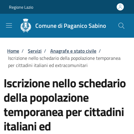
Salta al contenuto principale
Skip to footer content
Regione Lazio
Comune di Paganico Sabino
Briciole di pane
Home
/
Servizi
/
Anagrafe e stato civile
/
Iscrizione nello schedario della popolazione temporanea
per cittadini italiani ed extracomunitari
Iscrizione nello schedario
della popolazione
temporanea per cittadini
italiani ed