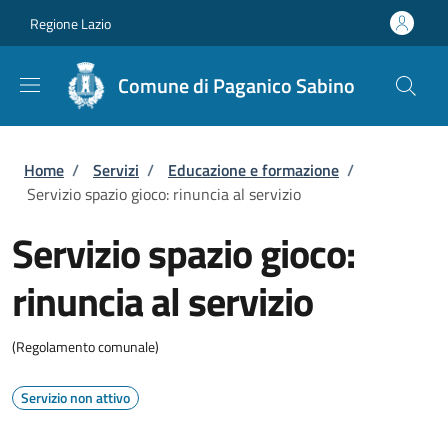
Salta al contenuto principale
Skip to footer content
Regione Lazio
Comune di Paganico Sabino
Briciole di pane
Home
/
Servizi
/
Educazione e formazione
/
Servizio spazio gioco: rinuncia al servizio
Servizio spazio gioco:
rinuncia al servizio
(Regolamento comunale)
Servizio non attivo