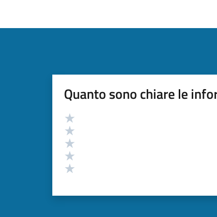
Quanto sono chiare le info
Valutazione
Valuta 5 stelle su 5
Valuta 4 stelle su 5
Valuta 3 stelle su 5
Valuta 2 stelle su 5
Valuta 1 stelle su 5