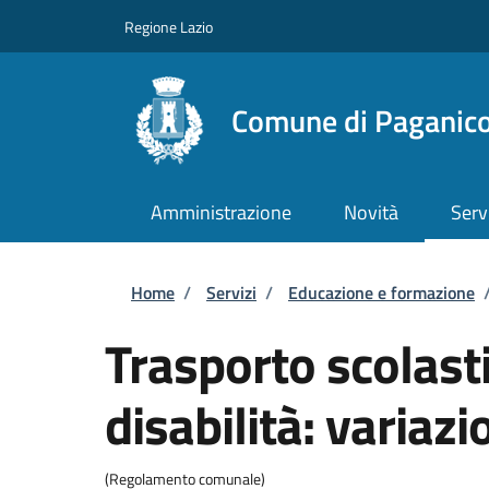
Salta al contenuto principale
Skip to footer content
Regione Lazio
Comune di Paganico
Amministrazione
Novità
Serv
Briciole di pane
Home
/
Servizi
/
Educazione e formazione
Trasporto scolast
disabilità: variazi
(Regolamento comunale)