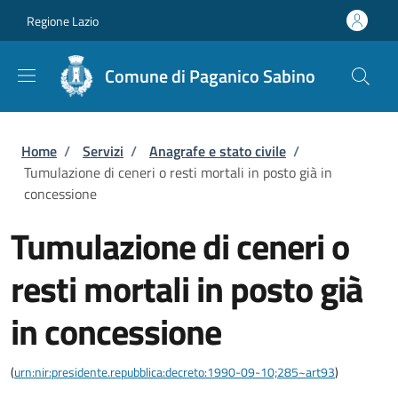
Salta al contenuto principale
Skip to footer content
Regione Lazio
Comune di Paganico Sabino
Briciole di pane
Home
/
Servizi
/
Anagrafe e stato civile
/
Tumulazione di ceneri o resti mortali in posto già in
concessione
Tumulazione di ceneri o
resti mortali in posto già
in concessione
(
urn:nir:presidente.repubblica:decreto:1990-09-10;285~art93
)