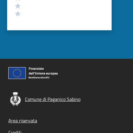
Valuta 2 stelle su 5
Valuta 1 stelle su 5
Comune di Paganico Sabino
Footer menu
Area riservata
Crediti