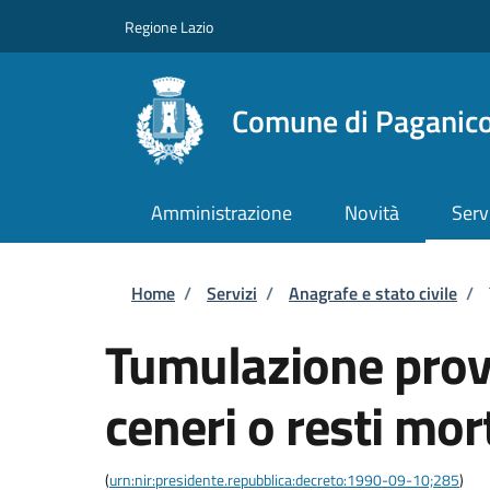
Salta al contenuto principale
Skip to footer content
Regione Lazio
Comune di Paganico
Amministrazione
Novità
Serv
Briciole di pane
Home
/
Servizi
/
Anagrafe e stato civile
/
Tumulazione provv
ceneri o resti mor
(
urn:nir:presidente.repubblica:decreto:1990-09-10;285
)