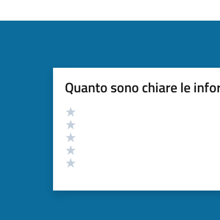
Quanto sono chiare le info
Valutazione
Valuta 5 stelle su 5
Valuta 4 stelle su 5
Valuta 3 stelle su 5
Valuta 2 stelle su 5
Valuta 1 stelle su 5