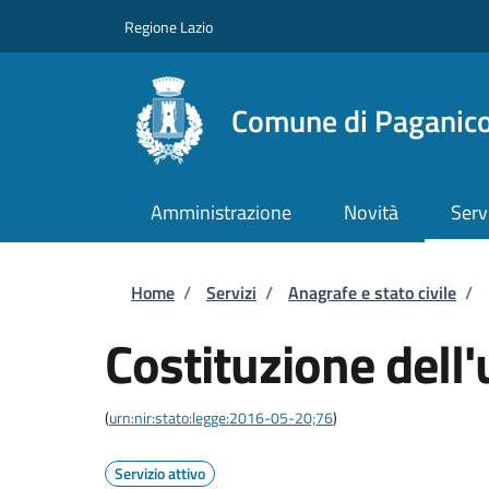
Salta al contenuto principale
Skip to footer content
Regione Lazio
Comune di Paganico
Amministrazione
Novità
Serv
Briciole di pane
Home
/
Servizi
/
Anagrafe e stato civile
/
Costituzione dell'
(
urn:nir:stato:legge:2016-05-20;76
)
Servizio attivo