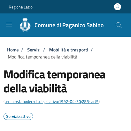
Salta al contenuto principale
Skip to footer content
Regione Lazio
Comune di Paganico Sabino
Briciole di pane
Home
/
Servizi
/
Mobilità e trasporti
/
Modifica temporanea della viabilità
Modifica temporanea
della viabilità
(
urn:nir:stato:decreto.legislativo:1992-04-30;285~art5
)
Servizio attivo