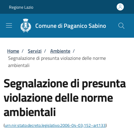
Salta al contenuto principale
Skip to footer content
Regione Lazio
Comune di Paganico Sabino
Briciole di pane
Home
/
Servizi
/
Ambiente
/
Segnalazione di presunta violazione delle norme
ambientali
Segnalazione di presunta
violazione delle norme
ambientali
(
urn:nir:stato:decreto.legislativo:2006-04-03;152~art133
)